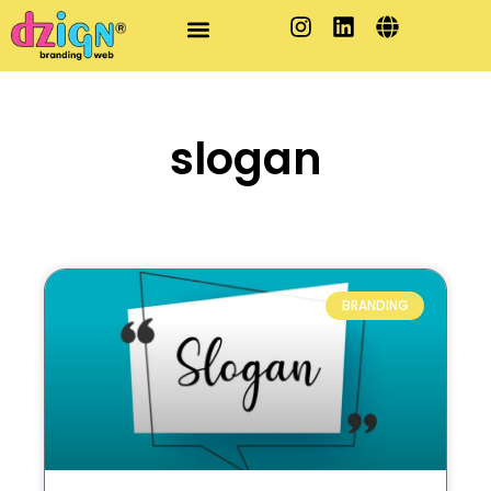
slogan
BRANDING